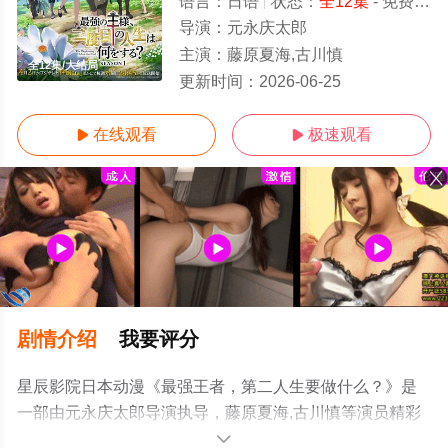
语言：
日语
状态：
全12集
- 免费在线观看
导演：
元永庆太郎
主演：
藤原夏海,古川慎
全12集/大结局
更新时间：
2026-06-25
在线观看
极速观看


剧情介绍
我要评分
星辰影院日本动漫《最强王者，第二人生要做什么？》是
一部由元永庆太郎导演执导，藤原夏海,古川慎等演员精彩
演绎的日本动漫，大结局剧情已揭晓（全12集），手机免
