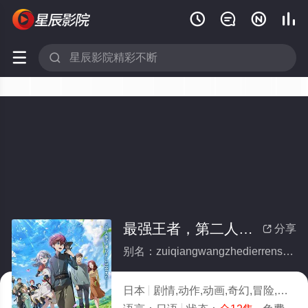






最强王者，第二人生要做什么？(全集)
分享

别名：zuiqiangwangzhedierrenshengyaozuoshime
日本
剧情,动作,动画,奇幻,冒险,日韩动漫