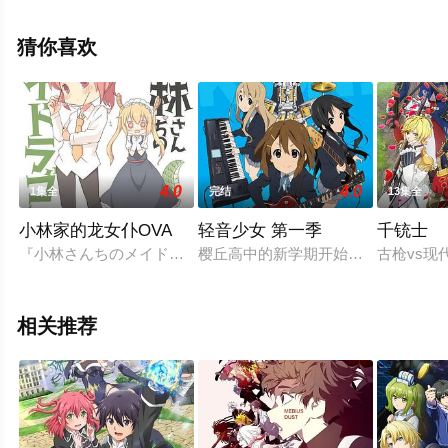
费观看高清无删减完整版动漫全集就上星辰电影网，更多
相关信息可移步至豆瓣动漫、电视猫或剧情网等平台了
猜你喜欢
解。
4.0
4.0
1集全
完结
13集全
小林家的龙女仆OVA
轻音少女 第一季
千铳士
『小林さんちのメイドラゴン』OVA CM、Blu - ray & DVD
樱丘高中的新学期开始了，这不仅仅
古枪vs
相关推荐