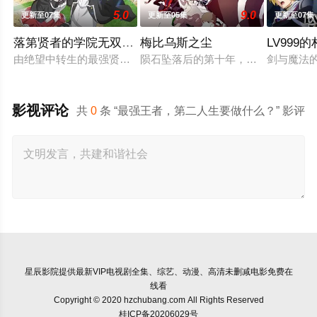
5.0
9.0
更新至07集
更新至05集
更新至07集
落第贤者的学院无双 第二回转生，S等级作弊魔术师冒险
梅比乌斯之尘
LV999
由绝望中转生的最强贤者，到400年后的世界一展外挂威能！大
陨石坠落后的第十年，由于巨大结晶释
剑与魔法
影视评论
共
0
条 “最强王者，第二人生要做什么？” 影评
星辰影院
提供最新VIP电视剧全集、综艺、动漫、高清未删减电影免费在
线看
Copyright © 2020 hzchubang.com All Rights Reserved
桂ICP备20206029号