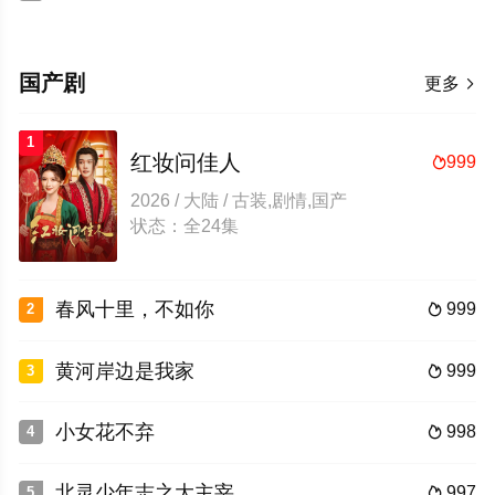
国产剧
更多

1
红妆问佳人
999

2026 / 大陆 / 古装,剧情,国产
状态：全24集
春风十里，不如你
999
2

黄河岸边是我家
999
3

小女花不弃
998
4

北灵少年志之大主宰
997
5
