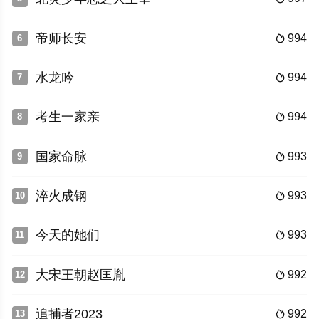
帝师长安
994
6

水龙吟
994
7

考生一家亲
994
8

国家命脉
993
9

淬火成钢
993
10

今天的她们
993
11

大宋王朝赵匡胤
992
12

追捕者2023
992
13
