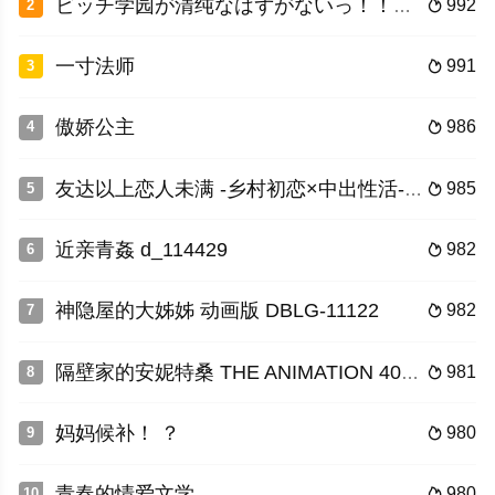
ビッチ学园が清纯なはずがないっ！！？ The Animation 上 stap005
992
2

一寸法师
991
3

傲娇公主
986
4

友达以上恋人未满 -乡村初恋×中出性活- THE ANIMATION 403jdxa57336
985
5

近亲青姦 d_114429
982
6

神隐屋的大姊姊 动画版 DBLG-11122
982
7

隔壁家的安妮特桑 THE ANIMATION 403jdxa57557
981
8

妈妈候补！ ？
980
9

青春的情爱文学
980
10
