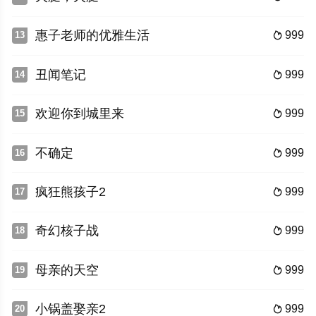
惠子老师的优雅生活
999
13

丑闻笔记
999
14

欢迎你到城里来
999
15

不确定
999
16

疯狂熊孩子2
999
17

奇幻核子战
999
18

母亲的天空
999
19

小锅盖娶亲2
999
20
