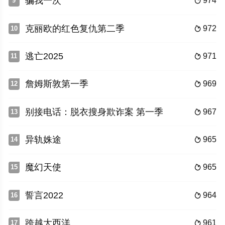
骗我一次
974
9

克丽欧的红色复仇第二季
972
10

逃亡2025
971
11

詹姆斯敦第一季
969
12

别接电话：脱衣搜身欺诈案 第一季
967
13

异轨姝途
965
14

魔幻天使
965
15

誓言2022
964
16

跨越大西洋
961
17
