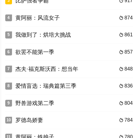
比萨强者争霸
917
3

黄阿丽：风流女子
874
4

我做到了：烘培大挑战
861
5

欲罢不能第一季
857
6

杰夫·福克斯沃西：想当年
848
7

爱情盲选：瑞典篇第三季
836
8

野兽游戏第二季
804
9

罗德岛娇妻
784
10

黄阿丽：铁娘子
780
11
