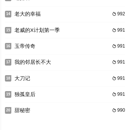
老大的幸福
992
14

老威的X计划第一季
991
15

玉帝传奇
991
16

我的邻居长不大
991
17

大刀记
991
18

独孤皇后
991
19

甜秘密
990
20
