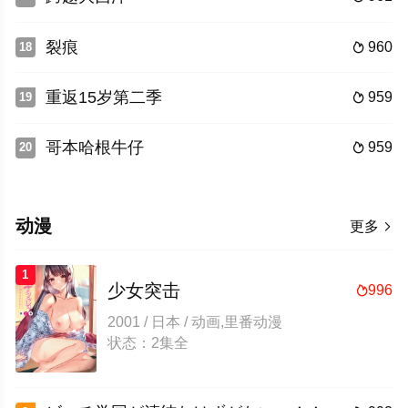
裂痕
960
18

重返15岁第二季
959
19

哥本哈根牛仔
959
20

动漫
更多

1
少女突击
996

2001 / 日本 / 动画,里番动漫
状态：2集全