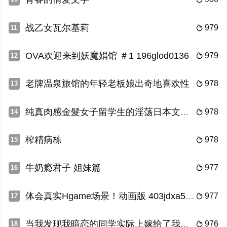
战乙女瓦尔基莉
979
11

OVA欢迎来到妖魔娼馆 ＃1 196glod0136
979
12

老牌温泉旅馆的年轻老板娘出奇地喜欢性
978
13

纯真肉感金髮女子留学生的淫荡日本文化研习！ The Motion Anime d_157199
978
14

榨精病栋
978
15

牛奶瘾君子 姐妹篇
977
16

体会真实Hgame场景！动画版 403jdxa57456
977
17

当我发现我暗恋的同学实际上嫁给了我的老师
976
18
