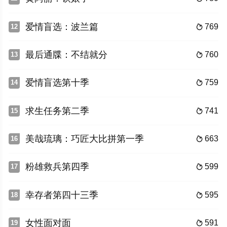
爱情盲选：波兰篇
769
12

最后通牒：不结就分
760
13

爱情盲选第十季
759
14

求生任务第二季
741
15

美哉琉璃：巧匠大比拼第一季
663
16

粉雄救兵第四季
599
17

幸存者第四十三季
595
18

女性面对面
591
19
