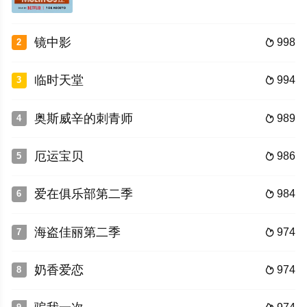
镜中影
998
2

临时天堂
994
3

奥斯威辛的刺青师
989
4

厄运宝贝
986
5

爱在俱乐部第二季
984
6

海盗佳丽第二季
974
7

奶香爱恋
974
8
