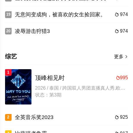
无意间变成狗，被喜欢的女生捡回家。
974
19

凌辱游击狩猎3
974
20

综艺
更多

1
顶峰相见时
995

2026 / 泰国 / 跨国双人男团直播真人秀,欧美综艺,综艺
状态：第3期
全英音乐奖2023
925
2
