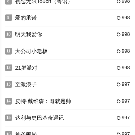
初恋无限Touch（粤语）
998
8

爱的承诺
998
9

明天我爱你
998
10

大公司小老板
998
11

21岁派对
998
12

至激浪子
997
13

皮特·戴维森：哥就是帅
997
14

达利与史巴基奇遇记
997
15

神圣骗局
997
16
