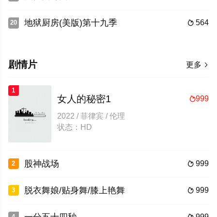
地狱厨房(美版)第十九季
564
20

剧情片
更多

1
女人的秘密1
999

2022 / 菲律宾 / 伦理
状态：HD
股神战场
999
2

脱衣舞娘/贴身舞/膝上艳舞
999
3

999
4