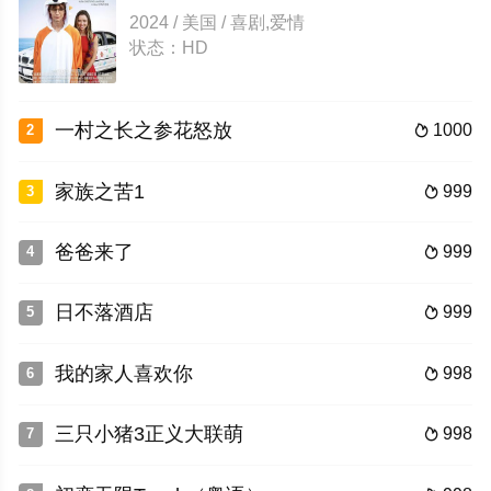
2024 / 美国 / 喜剧,爱情
状态：HD
一村之长之参花怒放
1000
2

家族之苦1
999
3

爸爸来了
999
4

日不落酒店
999
5

我的家人喜欢你
998
6

三只小猪3正义大联萌
998
7
