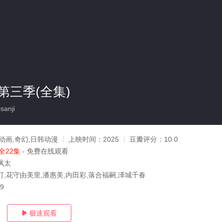
第三季(全集)
anji
动画,奇幻,日韩动漫
上映时间：
2025
豆瓣评分：
10.0
全22集
- 免费在线观看
飒太
灯,花守由美里,潘惠美,内田彩,落合福嗣,泽城千春
29
极速观看
