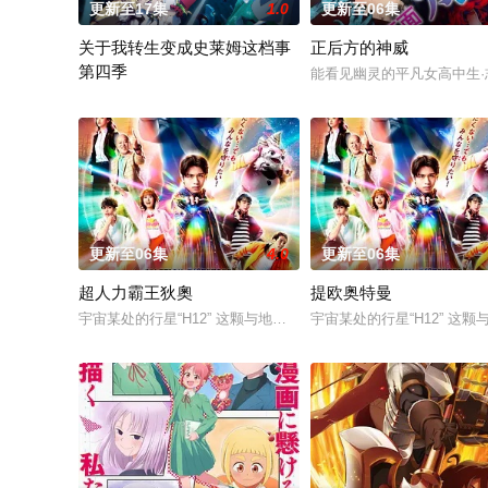
更新至17集
1.0
更新至06集
关于我转生变成史莱姆这档事
正后方的神威
第四季
能看见幽灵的平凡女高中生
举办开国祭并与各国缔结邦交的魔国联邦，开始朝着实现人类与
更新至06集
4.0
更新至06集
超人力霸王狄奧
提欧奥特曼
宇宙某处的行星“H12” 这颗与地球极其相似的星球，某日遭到
宇宙某处的行星“H12” 