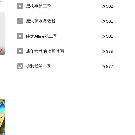
诸国皆称她们为西
ラクター原案 #荒野キャラ
ルスの巨獣》（暂译：阿鲁斯的巨兽）宣布 2023 年 1 月开播
18年7月27日随漫画精装版发售
黑执事第三季
982
6

魔法药水救救我
981
7

绊之Allele第二季
981
8

0
成年女性的动画时间
979
9

你和我第一季
977
10

球 他的
传递队友们之间如何相互磨合、激励，并共同追求梦想，是一部充满热血气息与正
在幻想世界中的生物进行拟人化的卡片RPG,而拟人化后的形象基本都是美少女