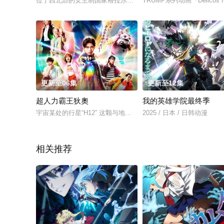
位于西北部的女王制国家格拉尔，被称为星仙女王的历代女王誓
TRUMP系列动画『Delic
更新至06集
4.0
更新至12集
超人力霸王狄奧
我的英雄学院最终季
宇宙某处的行星“H12” 这颗与地球极其相似的星球，某日遭到
2025 / 日本 / 日韩动漫
相关推荐