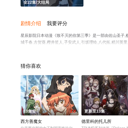
全22集/大结局
剧情介绍
我要评分
星辰影院日本动漫《致不灭的你第三季》是一部由佐山圣子,横手
城千春,古贺葵,樫井笙人,子安武人,引坂理绘,八代拓,稻川英
漫，大结局剧情已揭晓（全22集），手机免费观看高清无删
猫或剧情网等平台了解。
猜你喜欢
13集全
1.0
更新至13集
西方善魔女
德里科的托儿所