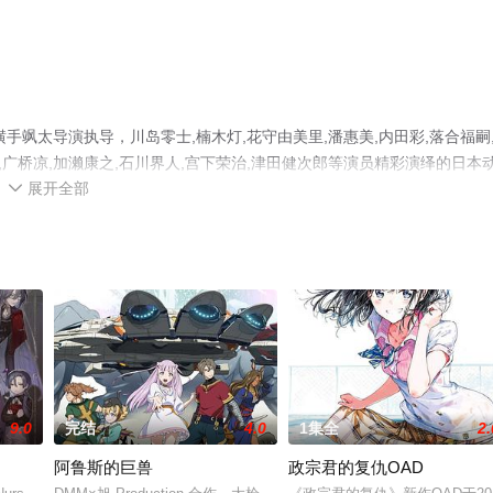
飒太导演执导，川岛零士,楠木灯,花守由美里,潘惠美,内田彩,落合福嗣
里,广桥凉,加濑康之,石川界人,宫下荣治,津田健次郎等演员精彩演绎的日本
展开全部
减完整版动漫全集就上星辰电影网，更多相关信息可移步至豆瓣动漫、电

9.0
完结
4.0
1集全
2.
阿鲁斯的巨兽
政宗君的复仇OAD