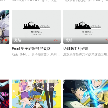
言非战，绝对不动用武力，以和平谈判解决纷争，国家因此得以繁荣。于是西方
os Nursery』制作決定！原作?シリーズ構成?脚本 #末満健一監督 #錦織博キャ
DMM×旭 Production 合作、大枪苇人担任角色原案的原创动画《ア
《政宗君的复仇》新作OAD于20
2.0
完结
2.0
完结
9.
Free! 男子游泳部 特别版
绝对防卫利维坦
了来自外星的宇宙怪兽袭击 在星球崩毁、走向灭亡之际，一名外星人独自逃往了地
动画《FREE! 男子游泳部》系列透过少年们对游泳的热爱，进而
游戏原作是将龙和妖精这些出现