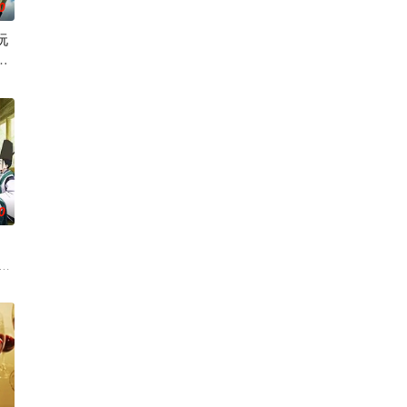
0
玩
二
拥有压倒性灵力的神威，除灵方式却是前所未见的—
了四个弟弟，令她大为震惊！虽然她全力想与新家人打好关系，但长男·源的态
繁荣的魔国联邦。
到最高难度“地狱模式”的前废人玩家少年亚莲。没有攻略本，没有论坛。连练
0
球 他的
向灭亡之际，一名外星人独自逃往了地球 他的
本奠定基石的镰仓幕府，因其所信任的幕臣——足利尊氏的谋反而宣告灭亡。 失