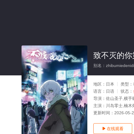
致不灭的你
别名：zhibumiedenidis
地区：
日本
类型：
语言：
日语
状态：
导演：
佐山圣子,横手
主演：
川岛零士,楠木
更新时间：
2026-05-
在线观看
