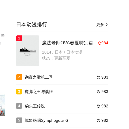
日本动漫排行
更多

,泽
1
动
魔法老师OVA春夏特别篇
984

视
2014 / 日本 / 日本动漫
状态：更新至夏
彻夜之歌第二季
983
2

魔弹之王与战姬
983
3

豹头王传说
982
4

0
战姬绝唱Symphogear G
982
5
