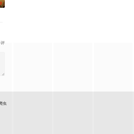
0
岛指出漫画产
交给我，你们先走吧！」， 一个人殿后对抗敌人大军，就在他终于消灭敌人回
香去世以后，留下了价值20亿日圆的丰厚遗产和一封遗书。在遗书中他宣布，只
地。与生活在当地的鬼人族少女‧阿尔娜相遇后，开始
影评
爬虫