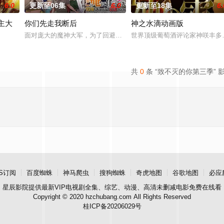
6.0
更新至06集
6.0
更新至18集
6.
主大
你们先走我断后
神之水滴动画版
狸太》。国文老师手岛斥责她是浪费生命、声称漫画都是虚构，在没收漫画后，手
面对庞大的魔神大军，为了回避全灭危机，勒库对伙伴们说出「这边
世界顶级葡萄酒评论家神咲丰多
称为〝救国英雄〞的男人——迪亚斯。他所收到的唯一奖励就只有——广阔的领
共
0
条 “致不灭的你第三季” 
S订阅
百度蜘蛛
神马爬虫
搜狗蜘蛛
奇虎地图
谷歌地图
必应
星辰影院
提供最新VIP电视剧全集、综艺、动漫、高清未删减电影免费在线看
Copyright © 2020 hzchubang.com All Rights Reserved
桂ICP备20206029号