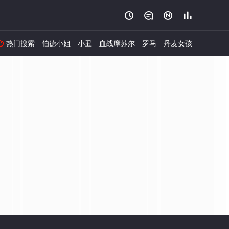




热门搜索
伯德小姐
小丑
血战摩苏尔
罗马
丹麦女孩
