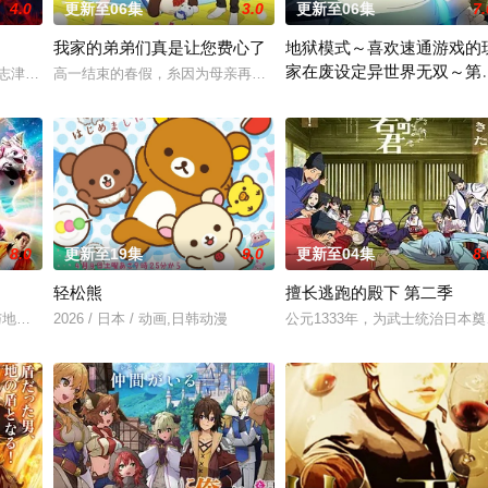
4.0
更新至06集
3.0
更新至06集
7.
我家的弟弟们真是让您费心了
地狱模式～喜欢速通游戏的
家在废设定异世界无双～第
·志津香，利用容易吸引幽灵的特殊体质，从旁协助知名灵能力者·神威除灵。 
高一结束的春假，糸因为母亲再婚而搬家。但让她没想到的是，竟多
季
魔物能够共同生活的世界「人魔共荣圈」迈进。跨越种族之间的隔阂，携手走向
在无名网络游戏的世界中，转生
8.0
更新至19集
9.0
更新至04集
8.
轻松熊
擅长逃跑的殿下 第二季
了来自外星的宇宙怪兽袭击 在星球崩毁、走向灭亡之际，一名外星人独自逃往了地
这颗与地球极其相似的星球，某日遭到了来自外星的宇宙怪兽袭击 在星球崩毁、走
2026 / 日本 / 动画,日韩动漫
公元1333年，为武士统治日