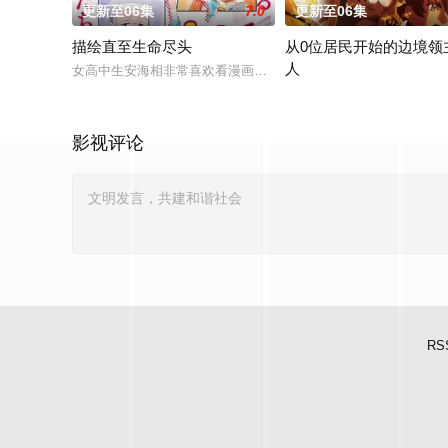
更新至06集
7.0
更新至06集
描绘直至生命尽头
从0位居民开始的边境领
人
女高中生安海相非常喜欢看漫画，尤其是 ☆野0 的《机器太与
因长期在战争中活跃，而被
影视评论
RS