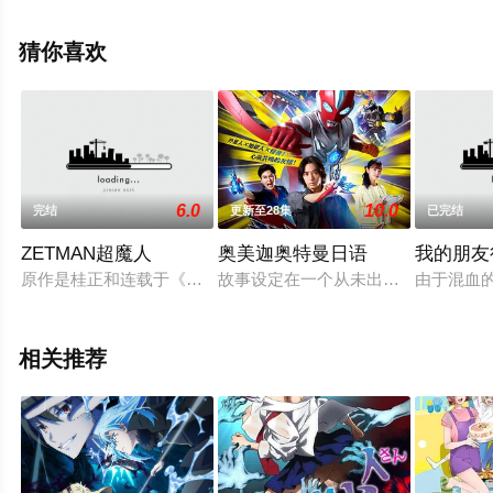
野聪等演员精彩演绎的日本动漫，手机免费观看高清无删
减完整版动漫全集就上星辰电影网，更多相关信息可移步
猜你喜欢
至豆瓣动漫、电视猫或剧情网等平台了解。
6.0
10.0
完结
更新至28集
已完结
ZETMAN超魔人
奥美迦奥特曼日语
我的朋友
原作是桂正和连载于《周刊YoungJump》的硬派青年漫画，
故事设定在一个从未出现过奥特曼与怪
由于混血
相关推荐