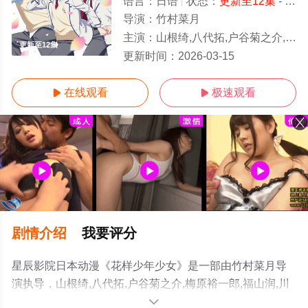
语言：
日语
状态：
更新至12集
- 免费在线观看
导演：
竹村菜月
主演：
山根绮,八代拓,户谷菊之介,梅原裕一郎,福山润,川岛零士,内山昂
更新至12集
更新时间：
2026-03-15
在线观看
极速观看


剧情介绍
我要评分
星辰影院日本动漫《花样少年少女》是一部由竹村菜月导
演执导，山根绮,八代拓,户谷菊之介,梅原裕一郎,福山润,川
岛零士,内山昂辉,驹田航,古屋亚南,西山宏太朗,夏吉优子,日
