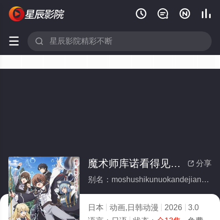






魔术师库诺看得见一切(全集)
分享

别名：moshushikunuokandejianyiqie
日本
动画,日韩动漫
2026
3.0