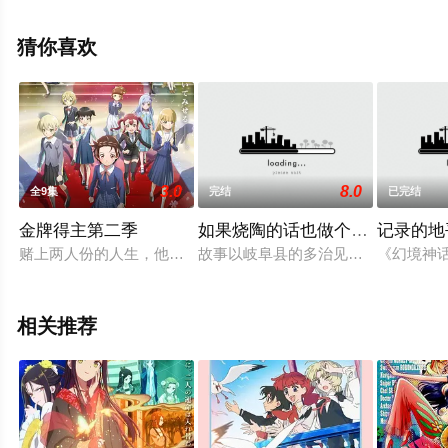
费观看高清无删减完整版动漫全集就上星辰电影网，更多
相关信息可移步至豆瓣动漫、电视猫或剧情网等平台了
猜你喜欢
解。
3.0
8.0
全9集
完结
已完结
金牌得主第二季
如果烧陶的话也做个马克杯吧第
记录的地
赌上两人份的人生，他们有想要实现的伟大梦想！ 日本在世界
故事以岐阜县的多治见市为舞台，讲
《幻境神
相关推荐