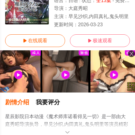
语言：
日语
状态：
全13集
- 免费在线观看
导演：
大庭秀昭
主演：
早见沙织,内田真礼,鬼头明里
全13集/大结局
更新时间：
2026-03-23
在线观看
极速观看


剧情介绍
我要评分
星辰影院日本动漫《魔术师库诺看得见一切》是一部由大
庭秀昭导演执导，早见沙织,内田真礼,鬼头明里等演员精彩
演绎的日本动漫，大结局剧情已揭晓（全13集），手机免
