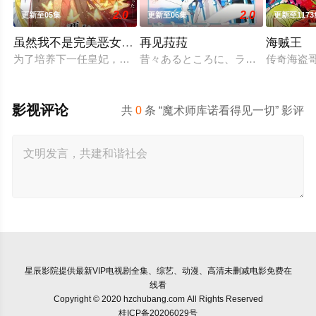
2.0
2.0
更新至05集
更新至06集
更新至1173
虽然我不是完美恶女～雏宫蝶鼠替换传～
再见菈菈
海贼王
为了培养下一任皇妃，从五大名门中召集了公主们聚集的宫殿——
昔々あるところに、ララという人魚の
传奇海盗哥
影视评论
共
0
条 “魔术师库诺看得见一切” 影评
星辰影院
提供最新VIP电视剧全集、综艺、动漫、高清未删减电影免费在
线看
Copyright © 2020 hzchubang.com All Rights Reserved
桂ICP备20206029号