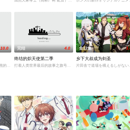
; &nbsp; &nbsp; &n
虽然犬冢孝士（高桥广树 配音）出生在武术之家，但他本人却是个
ボンズの新作オリジナルアニメ『
召唤到位于异世界的库莱洛德魔法国，由于他的能力只相当于一般市民，所以被
10.0
完结
4.0
全12集
3.
终结的炽天使第二季
乡下大叔成为剑圣
强壮头脑简单的男子，生于武术世家的他背负着传承“虚刀流”的重任。从小到大
“熊的小屋”，看似萌点满满的名字下，里面的所有服务人员全都是带着老花眼
打着人类世界最后的故事之旗号，描绘了某一天因未知病毒的肆虐，人
片田舎で道場を構えるしがない