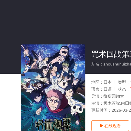
咒术回战第
别名：zhoushuhuizhan
地区：
日本
类型：
语言：
日语
状态：
导演：
御所园翔太
主演：
榎木淳弥,内田
更新时间：
2026-03-
在线观看
