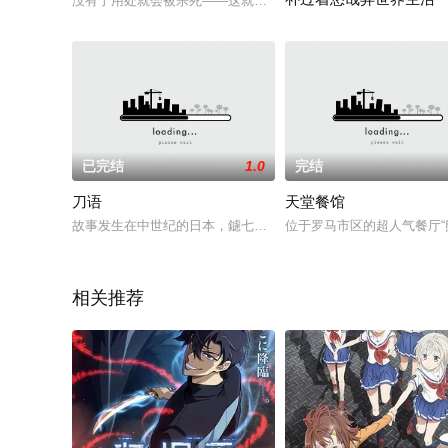
没有了用处就会被杀死——这就是英雄的宿命。就像那圣女贞德一般。 &nbsp
巴那萨以勇者候补的身分被
已完结
1.0
完结
刀语
天堂餐馆
故事发生在中世纪的日本，鑢七花（细谷佳正 配音）是一个外表
位于罗马市区的超人气餐厅
相关推荐