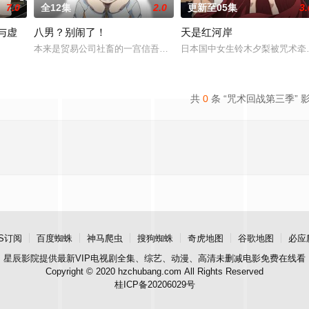
7.0
全12集
2.0
更新至05集
3.
与虚
八男？别闹了！
天是红河岸
生活风流不羁的大学生，偏偏看不顺眼长相貌美、却总是一副高冷疏离模样的冴
本来是贸易公司社畜的一宫信吾，在一觉醒来之后竟然发现自己转生
日本国中女生铃木夕梨被咒术牵
军，海登与博雷托两国的战争就此落幕。 在包含艾斯琳在内的三国会谈中，众
共
0
条 “咒术回战第三季” 
S订阅
百度蜘蛛
神马爬虫
搜狗蜘蛛
奇虎地图
谷歌地图
必应
星辰影院
提供最新VIP电视剧全集、综艺、动漫、高清未删减电影免费在线看
Copyright © 2020 hzchubang.com All Rights Reserved
桂ICP备20206029号