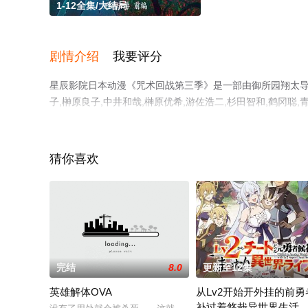
1-12全集/大结局
剧情介绍
我要评分
星辰影院日本动漫《咒术回战第三季》是一部由御所园翔太导演
子,榊原良子,中井和哉,榊原优希,游佐浩二,杉田智和,鹤冈
（1-12全集），手机免费观看高清无删减完整版动漫全集
解。
猜你喜欢
完结
8.0
更新至12集
英雄解体OVA
从Lv2开始开外挂的前勇
补过着悠哉异世界生活