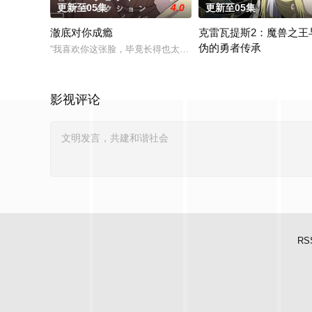
更新至05集
4.0
更新至05集
澈底对你成瘾
克雷瓦提斯2：魔兽之王
伪的勇者传承
“我喜欢你这张脸，毕竟长得也太好看了吧。” 明仁是个颜控、私
勇者艾莉西亚斩杀了多雷尔将
影视评论
RS