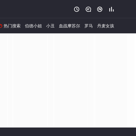




热门搜索
伯德小姐
小丑
血战摩苏尔
罗马
丹麦女孩
