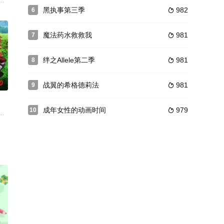
绝对反对暴力的人士。某一日，一个粉色头发的可爱少女出现在了他的面前，并
キャプテンアース』が始動。「STAR DRIVER 輝きのタクト」で監督を
黑执事第三季
982
6

烙上了失格勇者的烙印。结果发生失误造成巴那萨的遣
魔法药水救救我
981
7

绊之Allele第二季
981
8

0
战翼的希格德莉法
981
9

成年女性的动画时间
979
10

，鑢七花便被
镜的绅士。据说，这来自于餐厅老板娘的喜好。从乡下
类面临着灭亡的窘境。此时，只有13岁以下的孩子们不会被病毒所感染，而这
剣術師範の中年、ベリル?ガーデナント。剣士としての頂を目指した日々は遠