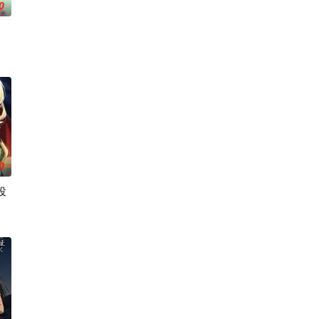
0
陷阱，不幸
造起新的都市。随着时间的推移，海上都市的规模越来
地描绘了瑞稀、佐野、中津三人之间的情感发展。此外，佐野的弟弟·森，以及
0
役
识在帝国军中步步高升的故事。
福的生活。然而有一天，她深爱的母亲去世了，美冶被鸿藏家族的本家收养。在
游戏积攒下来的
女主角）的赛蕾丝蒂。她的使命是与各路美男子相恋，并携手击败魔王。然而