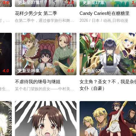
9.0
更新至07集
1.0
更新至17集
1.
花样少男少女 第二季
Candy Caries蛀在糖糖里
人的异能，全世界为获得宝物而疯狂。无往不利盗墓者徐浩钧，在一次任务中落入
时，大陆板块的活动令海水渐渐淹没了日本的大部分国土，人们不得不在海上建
在第二季中，通过修学旅行和舞会等在原作中广受欢迎的篇章，细腻
2026 / 日本 / 动画,日韩动漫
4.0
更新至05集
8.0
更新至07集
1.
不虐待我的继母与继姐
女主角？圣女？不，我是杂
女仆（自豪）
转生至战火纷飞的异世界，成为少女谭雅·提古雷查夫，并凭借前世的理智与知
某个名门望族的庶女——中村美冶，原本与母亲两人过着虽清贫却幸
。 这个世界奉行女尊男卑，他手中仅剩的依仗，就是前世被妹妹逼着通关这款
转生到乙女游戏世界成为圣女（