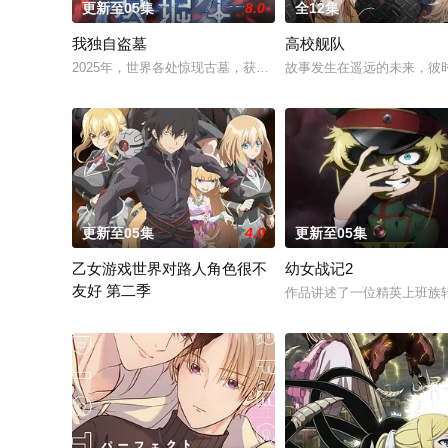
更新至05集
8.0
全12集
我独自盗墓
高校舰队
2025年，世界各处惊现古墓，获得墓中“宝物”之人便能获得先
故事发生在遥远的未来，彼
更新至05集
4.0
更新至05集
乙女游戏世界对路人角色很不
幼女战记2
友好 第二季
作品讲述了一位精英上班族
前世身为社畜的里昂，转生到了某款剑与魔法题材的乙女游戏世界