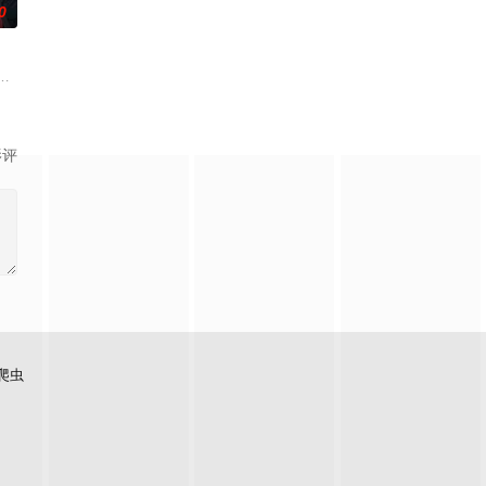
0
。 联谊会上
来到了异世界，成为了贫穷贵族家最小的孩子威德林（榎木淳弥 配音）。虽说
引至纪元前的赫梯帝国，并长期遭受娜姬雅王后的追杀，目的在于以她为祭品
人争执的焦点，是多雷尔打造的 “秘密密室”。
影评
爬虫