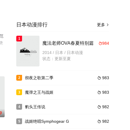
日本动漫排行
更多

范
1
晓
魔法老师OVA春夏特别篇
984

了
2014 / 日本 / 日本动漫
状态：更新至夏
彻夜之歌第二季
983
2

魔弹之王与战姬
983
3

豹头王传说
982
4

0
战姬绝唱Symphogear G
982
5
