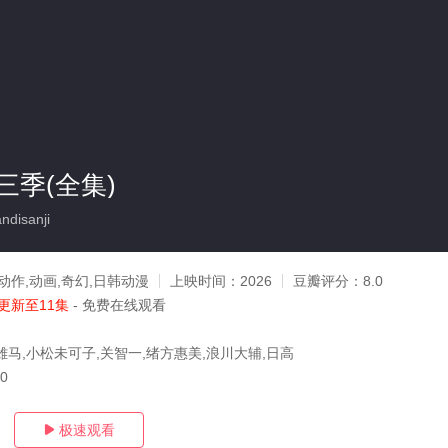
三季(全集)
disanji
动作,动画,奇幻,日韩动漫
上映时间：
2026
豆瓣评分：
8.0
更新至11集
- 免费在线观看
雄马,小松未可子,关智一,绪方惠美,浪川大辅,日高
20
极速观看
