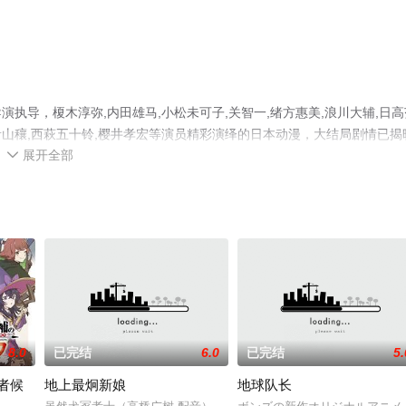
执导，榎木淳弥,内田雄马,小松未可子,关智一,绪方惠美,浪川大辅,日高
聪,青山穰,西萩五十铃,樱井孝宏等演员精彩演绎的日本动漫，大结局剧情已揭
展开全部
就上星辰电影网，更多相关信息可移步至豆瓣动漫、电视猫或剧情网等平台

8.0
已完结
6.0
已完结
5.
者候
地上最炯新娘
地球队长