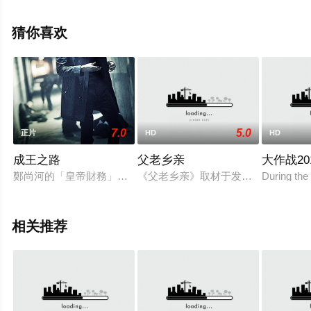
相关信息可移步至豆瓣电影、电视猫或剧情网等平台了
解。
猜你喜欢
7.0
5.0
正片
HD
HD
成王之路
父老乡亲
大作战20
鄭尚河的「皇帝財務」坐擁釜山地下社會一片江山，對經營十分
《父老乡亲》取材于发生在陕西省的
During the 
相关推荐