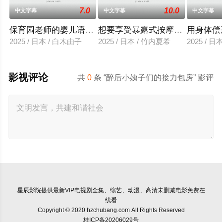
7.0
10.0
中文字幕
中文字幕
中文字幕
保育园老师的婴儿语让人超兴奋
想要享受暴露式按摩的已婚女子
用身体偿
2025 / 日本 / 白木由子
2025 / 日本 / 竹内夏希
2025 / 
影视评论
共
0
条 “醉后小姨子们的接力包房” 影评
星辰影院
提供最新VIP电视剧全集、综艺、动漫、高清未删减电影免费在
线看
Copyright © 2020 hzchubang.com All Rights Reserved
桂ICP备20206029号