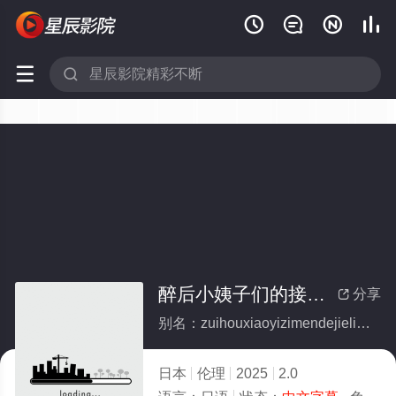






醉后小姨子们的接力包房
分享

别名：zuihouxiaoyizimendejielibaofang
日本
伦理
2025
2.0