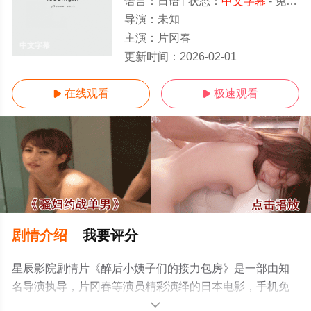
语言：
日语
状态：
中文字幕
- 免费在线观看
导演：
未知
主演：
片冈春
中文字幕
更新时间：
2026-02-01
在线观看
极速观看


剧情介绍
我要评分
星辰影院剧情片《醉后小姨子们的接力包房》是一部由知
名导演执导，片冈春等演员精彩演绎的日本电影，手机免
费观看高清无删减完整版电影大全就上星辰电影网，更多
