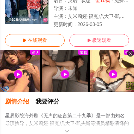
语言：
英语
状态：
全10集
- 免费在线观看
导演：
未知
主演：
艾米莉娅·福克斯,大卫·凯夫斯
全10集/大结局
更新时间：
2026-03-05
在线观看
极速观看


剧情介绍
我要评分
星辰影院海外剧《无声的证言第二十九季》是一部由知名
导演执导，艾米莉娅·福克斯,大卫·凯夫斯等演员精彩演绎的
英国电视剧，大结局剧情已揭晓（全10集），手机免费观
