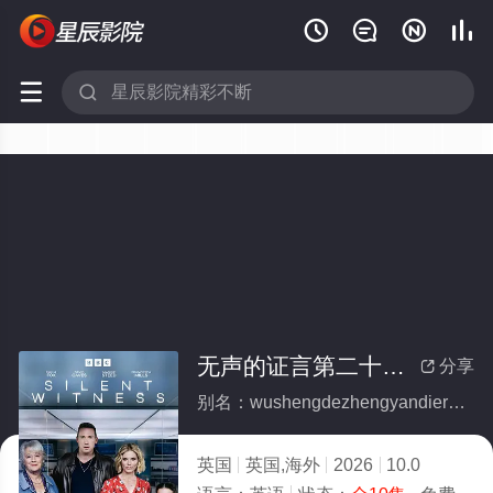






无声的证言第二十九季(全集)
分享

别名：wushengdezhengyandiershijiuji
英国
英国,海外
2026
10.0