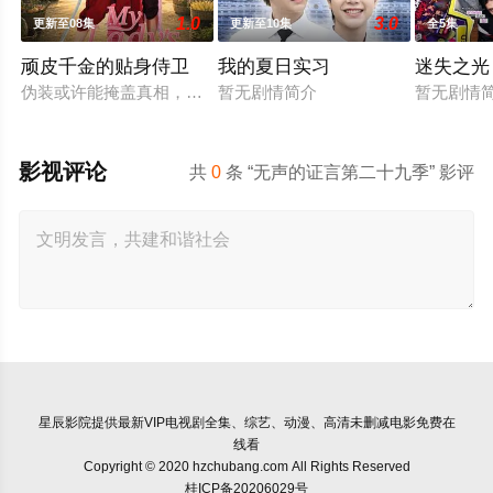
1.0
3.0
更新至08集
更新至10集
全5集
顽皮千金的贴身侍卫
我的夏日实习
迷失之光
伪装或许能掩盖真相，却永远无法隐藏心中萌生的情感。当一名
暂无剧情简介
暂无剧情
影视评论
共
0
条 “无声的证言第二十九季” 影评
星辰影院
提供最新VIP电视剧全集、综艺、动漫、高清未删减电影免费在
线看
Copyright © 2020 hzchubang.com All Rights Reserved
桂ICP备20206029号