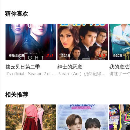
看高清无删减完整版电视剧全集就上星辰电影网，更多相
关信息可移步至豆瓣电视剧、电视猫或剧情网等平台了
猜你喜欢
解。
2.0
3.0
更新至02集
全14集
全10集
拨云见日第二季
绅士的恶魔
我的魔法
It’s official - Season 2 of Sight Unseen is coming soon to CTV, star
Paran（Aof）仍然记得她的妈妈Mut
讲述了一
相关推荐