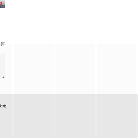
0
机缘巧合之下偶得
，一跃成为人上人时，他却发现自己既没有任何修行天
外觉醒神力，被选中成为神秘至强功法万物生的传承人。秦雨加入东大高武学院
；双生武脉，再现世间！醉卧美人膝，成就丹道至尊！
影评
爬虫