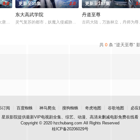
8.0
更新至05集
2.0
更新至187集
3.
东大高武学院
丹道至尊
，只有一缕真火遗留世间。九千年后，门派废徒叶辰，被赶出宗门，无以为家，
大唐世界，却发现此处为处处惊险的修行世界，原本以为自己可以从此吃香喝辣
灵气复苏的都市，妖魔入侵威胁来袭，天生废灵根的少年秦雨体内意
古药大陆，万族林立，丹师为尊
共
0
条 “逆天至尊” 
S订阅
百度蜘蛛
神马爬虫
搜狗蜘蛛
奇虎地图
谷歌地图
必应
星辰影院
提供最新VIP电视剧全集、综艺、动漫、高清未删减电影免费在线看
Copyright © 2020 hzchubang.com All Rights Reserved
桂ICP备20206029号