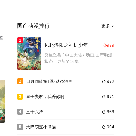
国产动漫排行
更多

整
1
风起洛阳之神机少年
979

정보없음 / 中国大陆 / 动画,国产动漫
状态：更新至16集
日月同错第1季·动态漫画
972
2

皇子夫君，我养你啊
971
3

三十六骑
969
4

0
天降萌宝小熊猫
964
5
