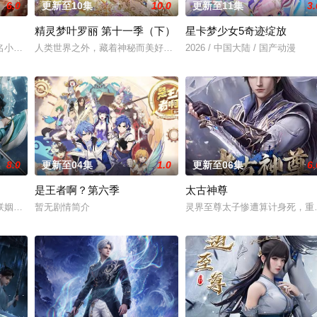
6.0
更新至10集
10.0
更新至11集
3.
精灵梦叶罗丽 第十一季（下）
星卡梦少女5奇迹绽放
子们了解职业，带领他们找寻到自己的兴趣与爱好，树立职业理想，并不断为这
名小说。他为修道而生，为应劫而至，他身化亿万血雨，洒落万古岁月，经历无
人类世界之外，藏着神秘而美好的叶罗丽仙境。这里的仙子因自然与
2026 / 中国大陆 / 国产动漫
8.0
更新至04集
1.0
更新至06集
6.
是王者啊？第六季
太古神尊
手背叛，残忍杀害后抛尸乱葬岗。濒死之际，他唤醒了上古魔刀“幽冥”，获得
联姻，太玄楼刺客江元与九璇宗圣女韶月奉命成婚。两人在洞房夜发起暗杀，却
暂无剧情简介
灵界至尊太子惨遭算计身死，重