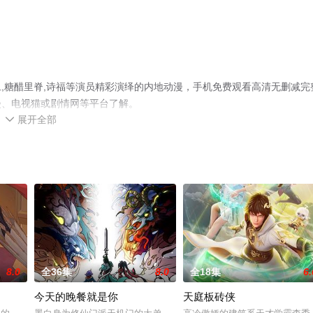
,糖醋里脊,诗福等演员精彩演绎的内地动漫，手机免费观看高清无删减完
漫、电视猫或剧情网等平台了解。
展开全部

8.0
全36集
8.0
全18集
6.
今天的晚餐就是你
天庭板砖侠