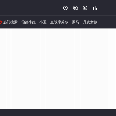




热门搜索
伯德小姐
小丑
血战摩苏尔
罗马
丹麦女孩
