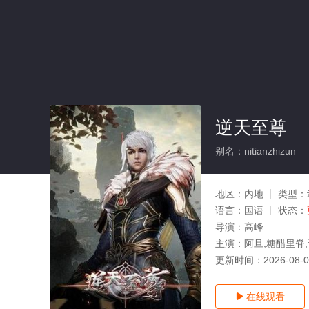
逆天至尊
别名：nitianzhizun
地区：
内地
类型：
语言：
国语
状态：
导演：
高峰
主演：
阿旦,糖醋里脊
更新时间：
2026-08-
在线观看
