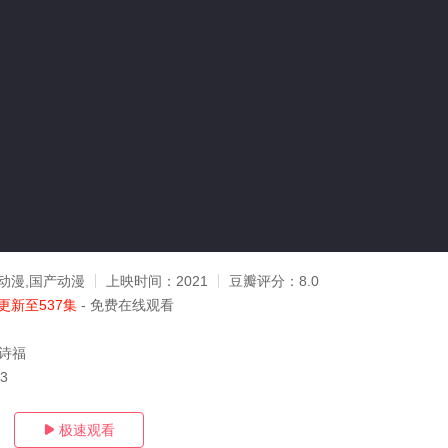
动漫,国产动漫
上映时间：
2021
豆瓣评分：
8.0
更新至537集
- 免费在线观看
,诗福
03
极速观看
