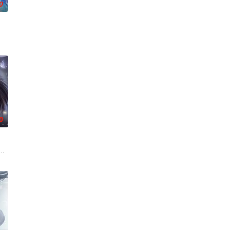
0
一理想而努力。
数时空的熬炼，岁月长河的洗礼，他化万古，他化自在
人类世界的兴衰而生，也与万物命运相连。当人类世界灾难骤起，风云失色，失
0
驱使阴兵之力，
发现彼此皆是不死之身。为了得到对方宗门的秘宝御妖
生跌落凡尘沦为底层杂役！身怀绝世造化神丹与逆天功法，仅凭一柄锈剑掀翻