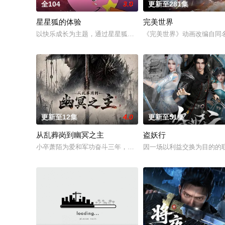
全104
3.0
更新至281集
星星狐的体验
完美世界
以快乐成长为主题，通过星星狐演绎不同的职业角色，帮助了孩
《完美世界》动画改编自同
更新至12集
4.0
更新至51集
从乱葬岗到幽冥之主
盗妖行
小卒萧陌为爱和军功奋斗三年，却被恋人柳莺儿与将军之子赵昊联
因一场以利益交换为目的的