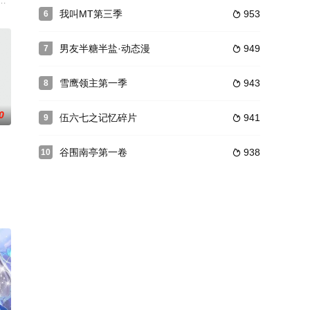
元素、亡灵，这是
王从我做起，2022腾讯视频动漫年度发布会
想吃遍天下美食。因缘际会中，墨白与妖怪厨师小黑、师妹星红，三人一起组成
，被异世界生物闇麒麟绑架到了一个叫魄念空间的秘境，秘境中是一片远古天
我叫MT第三季
953
6

男友半糖半盐·动态漫
949
7

雪鹰领主第一季
943
8

0
伍六七之记忆碎片
941
9

谷围南亭第一卷
938
10

，还是劫富济贫的
亲的下落，踏入史前的大荒。借着自身并不完整的“充
天运大陆南云帝国有名的“废物牧云”身上觉醒。牧云初醒，就受到了学生妙仙