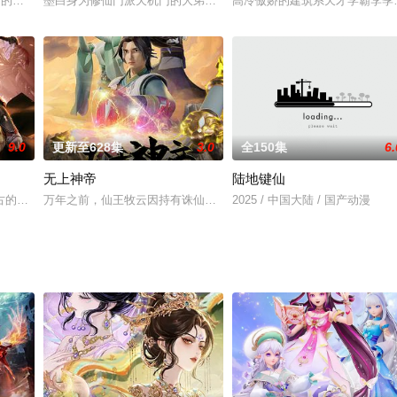
光丛林下穿梭绰影的夜梦兽，混沌雷冠精灵，凌冰之诅印妖狐……植物、妖兽、
IP的神秘面纱终将揭晓！续作新片再出新动态，万众瞩目，高燃盛夏！暑期追更卷
墨白身为修仙门派天机门的大弟子，天赋异禀却不好好修仙，一心只
高冷傲娇的建筑系天才学霸李季
9.0
更新至628集
3.0
全150集
6.
无上神帝
陆地键仙
不同阵营角色的视角来展现云中漠地的生活场景。不管是驻守边疆的长城守卫军
古的大佬们谋求着各自的成皇之路。一颗本为棋子的现代青年姜浩，为了找寻父
万年之前，仙王牧云因持有诛仙图而遭人暗算，残魂沉睡万年之后，在
2025 / 中国大陆 / 国产动漫