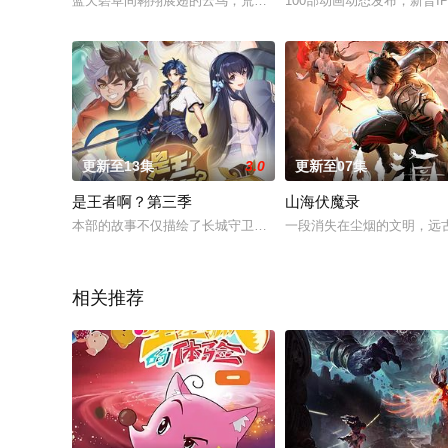
蓝天碧草间翱翔展翅的云鸟；荒原戈壁上桀骜狂野的血怖狼。月
100部动画动态发布，新晋
更新至13集
3.0
更新至07集
是王者啊？第三季
山海伏魔录
本部的故事不仅描绘了长城守卫军以及都护府的日常生活，还从
一段消失在尘烟的文明，远
相关推荐