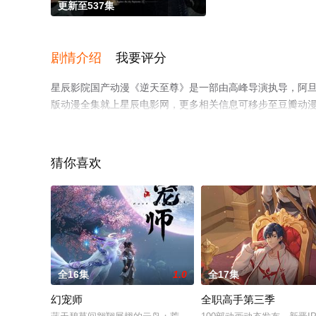
更新至537集
剧情介绍
我要评分
星辰影院国产动漫《逆天至尊》是一部由高峰导演执导，阿旦
版动漫全集就上星辰电影网，更多相关信息可移步至豆瓣动
猜你喜欢
全16集
1.0
全17集
幻宠师
全职高手第三季