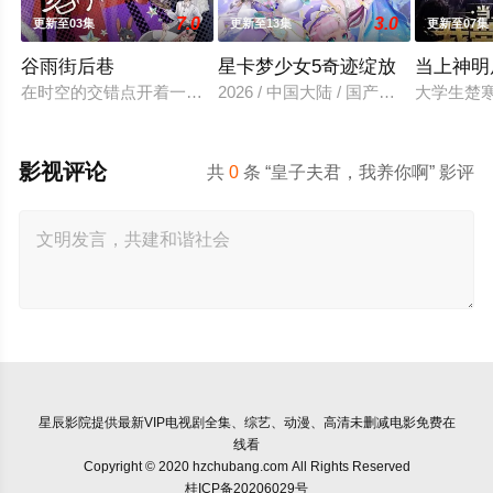
7.0
3.0
更新至03集
更新至13集
更新至07集
谷雨街后巷
星卡梦少女5奇迹绽放
当上神明
在时空的交错点开着一间酒馆——谷雨街后巷。 无论城市的角落，
2026 / 中国大陆 / 国产动漫
大学生楚
影视评论
共
0
条 “皇子夫君，我养你啊” 影评
星辰影院
提供最新VIP电视剧全集、综艺、动漫、高清未删减电影免费在
线看
Copyright © 2020 hzchubang.com All Rights Reserved
桂ICP备20206029号