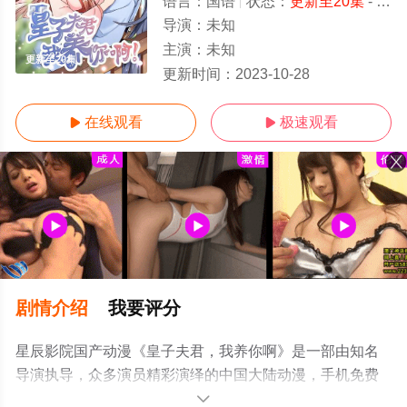
语言：
国语
状态：
更新至20集
- 免费在线观看
导演：
未知
主演：
未知
更新至20集
更新时间：
2023-10-28
在线观看
极速观看


剧情介绍
我要评分
星辰影院国产动漫《皇子夫君，我养你啊》是一部由知名
导演执导，众多演员精彩演绎的中国大陆动漫，手机免费
观看高清无删减完整版动漫全集就上星辰电影网，更多相
