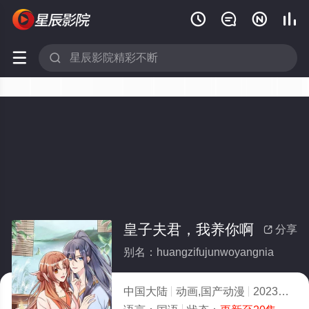






皇子夫君，我养你啊
分享

别名：huangzifujunwoyangnia
中国大陆
动画,国产动漫
2023
8.0