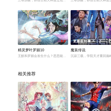
三尊苏醒，孙悟空助天神度过危机。西行小队离散后，沙悟净下阴
三尊苏醒，孙悟空助天神度
完结
9.0
更新至31集
精灵梦叶罗丽10
魔装传说
王默和罗丽会发生什么？思思能救回孔雀吗？灵犀阁会做什么？
沉寂三载，学院天才重回巅
相关推荐