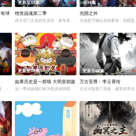
8.0
更新至13集
4.0
全34集
9.
所有球
绝世战魂第二季
光阴之外
经典、结合潮流、呈现崭新的花仙子世界。
四大宗门之首的玄灵宗，多年来第一次来临水城选拔弟子，方秦两家
天地是万物众生的客舍，光阴是
定国运。Z国连年战败，国运衰微，民生凋敝。穿越成国足替补的林锋绑定“球星
2.0
更新至06集
8.0
更新至08集
3.
如果历史是一群喵 大明皇朝篇
万古至尊：李云霄传
七玄门参加入门考核，最终被墨大夫收入门下。墨大夫一开始对韩立悉心培养、
界，宗内弟子皆是天骄，所向披靡。唯独开山弟子徐阳一直是炼气期，为突破修
这一季动画我们将为您讲述明朝前期的故事。明朝从元末乱世中浴火
天武大陆第三强者，破军武帝古