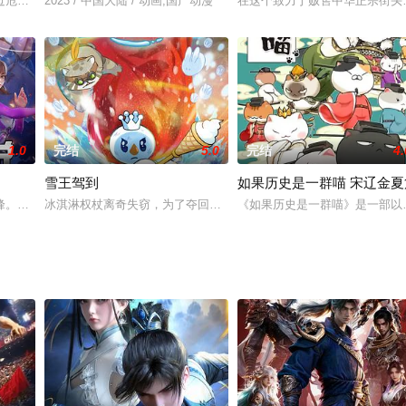
界救师父;八戒在黑水镇因过失而害死人;白狼小羽在恐怖森林收服一虎，又在
过危机。西行小队离散后，沙悟净下阴界救师父;八戒在黑水镇因过失而害死人
2023 / 中国大陆 / 动画,国产动漫
在这个致力于贩售中华正宗街头
1.0
完结
5.0
完结
4.
雪王驾到
如果历史是一群喵 宋辽金夏
魔术师是什么人？禁忌之地和十字法相又是什么人？白光莹会解除心的链接吗？
峰。这一次，把三年失去的一切都拿回来！
冰淇淋权杖离奇失窃，为了夺回权杖拯救冰原大陆，雪王一路追击权
《如果历史是一群喵》是一部以