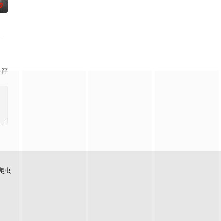
0
，林枫的精神进入
命的草头神欺压百姓，反抗犯下弑神之罪，又出手打死
乔治从集万千宠爱于一身的"小
却被恋人柳莺儿与将军之子赵昊联手背叛，残忍杀害后抛尸乱葬岗。濒死之际，
影评
爬虫