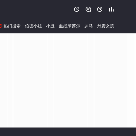




热门搜索
伯德小姐
小丑
血战摩苏尔
罗马
丹麦女孩
