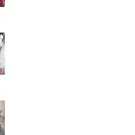
0
围绕这一个将决定二者命运的契机，展开明争暗斗。最终，秦南依靠潜心修炼、
古往今来的过客。苍天残面张开诡异之眼，所视之处生灵涂炭，化为永恒的禁
技能复刻”系统，可复制众多传奇球星的绝技。他从
0
传授医术，让韩立
为早日飞升，徐阳闭关万年。谁知出关时，修真界已经
而生的大一统王朝，可在建国初期就面临着重重危机。是谁将明朝推上了巅峰？
飞扬被世界规则所限，修为困在九天武帝境多年，难以突破。为了摆脱困境，