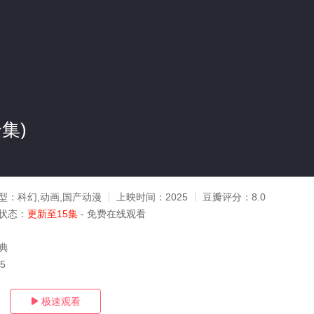
集)
型：
科幻,动画,国产动漫
上映时间：
2025
豆瓣评分：
8.0
状态：
更新至15集
- 免费在线观看
陶典
05
极速观看
