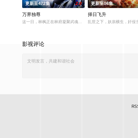
更新至472集
2.0
更新至06集
万界独尊
择日飞升
这一日，林枫正在林府凝聚武魂，不想，他才刚将剑武魂修炼成
乱世之下，妖祟横生，奸佞
影视评论
RS