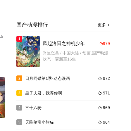
国产动漫排行
更多

5
1
风起洛阳之神机少年
979

정보없음 / 中国大陆 / 动画,国产动漫
状态：更新至16集
日月同错第1季·动态漫画
972
2

皇子夫君，我养你啊
971
3

三十六骑
969
4

0
天降萌宝小熊猫
964
5
