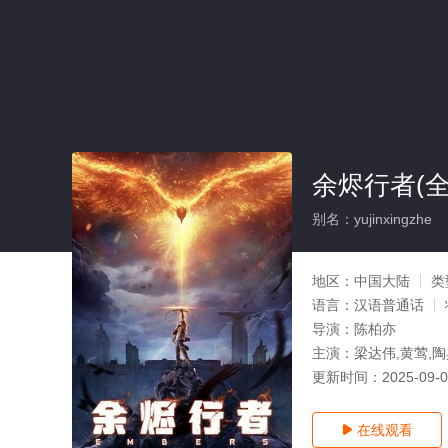
余烬行者(全
别名：yujinxingzhe
地区：
中国大陆
类
语言：
汉语普通话
导演：
陈柏亦
主演：
梁达伟,黄莺,
更新时间：
2025-09-
在线观看
