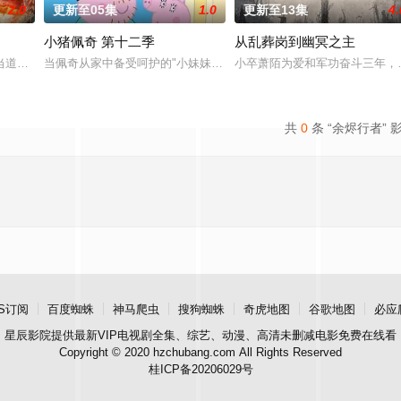
2.0
更新至05集
1.0
更新至13集
4.
小猪佩奇 第十二季
从乱葬岗到幽冥之主
雏形，未婚妻姬漫夭就趁机夺走了他的武魂，还导致其差点吐血身亡。与此同时
当道。又值幽界入侵，人、幽两界势力荼毒人间，捕蛇者许应因看不惯为幽界卖
当佩奇从家中备受呵护的"小妹妹"一跃成为肩负责任的"大姐姐"，而
小卒萧陌为爱和军功奋斗三年，
共
0
条 “余烬行者” 
S订阅
百度蜘蛛
神马爬虫
搜狗蜘蛛
奇虎地图
谷歌地图
必应
星辰影院
提供最新VIP电视剧全集、综艺、动漫、高清未删减电影免费在线看
Copyright © 2020 hzchubang.com All Rights Reserved
桂ICP备20206029号