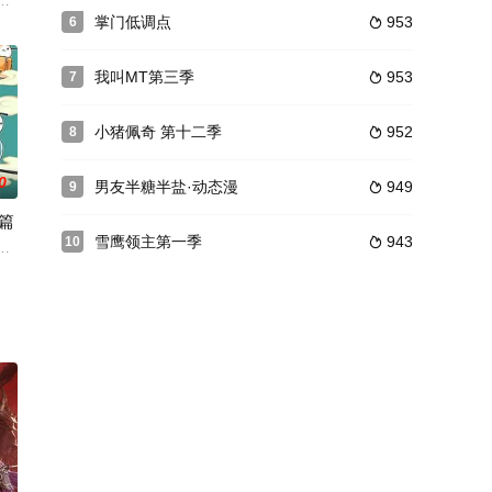
古城被石兵围困
;白狼小羽在恐怖森林收服一虎，又在古城被石兵围困
小吃的店里，彭老板和他的猫，作为店内唯二的生物肩负起了经营整个餐厅的责
掌门低调点
953
6

我叫MT第三季
953
7

小猪佩奇 第十二季
952
8

0
男友半糖半盐·动态漫
949
9

篇
雪鹰领主第一季
943
10

情公主去了哪？金
杖大盗来到猎猎谷，机缘巧合救下了以赚钱振兴饭店为梦想的赏金猎人兔老板，
华夏历史为主线的非严谨萌系动画，作品以风趣幽默的语言对历史事件进行了重