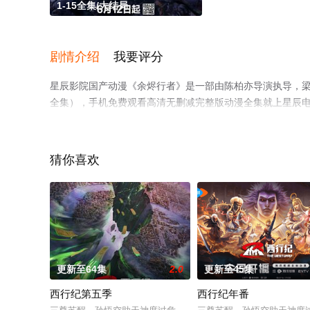
1-15全集/大结局
剧情介绍
我要评分
星辰影院国产动漫《余烬行者》是一部由陈柏亦导演执导，梁达
全集），手机免费观看高清无删减完整版动漫全集就上星辰
猜你喜欢
更新至64集
2.0
更新至45集
西行纪第五季
西行纪年番