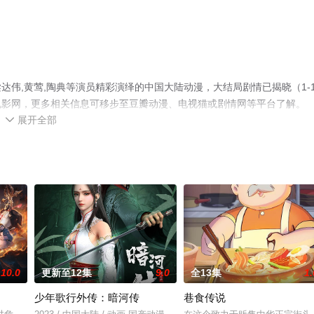
伟,黄莺,陶典等演员精彩演绎的中国大陆动漫，大结局剧情已揭晓（1-1
电影网，更多相关信息可移步至豆瓣动漫、电视猫或剧情网等平台了解。
展开全部

10.0
更新至12集
9.0
全13集
1.
少年歌行外传：暗河传
巷食传说