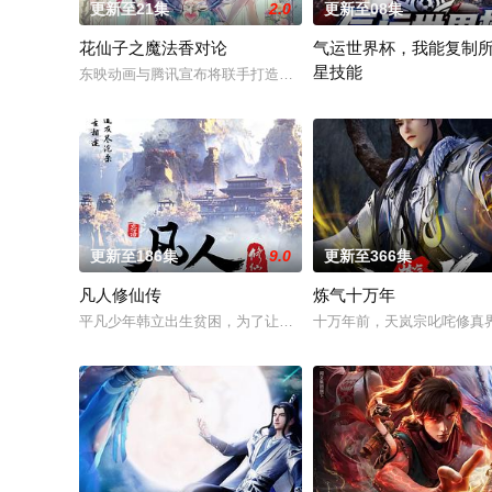
更新至21集
2.0
更新至08集
花仙子之魔法香对论
气运世界杯，我能复制
星技能
东映动画与腾讯宣布将联手打造『花仙子』全新动画 新作将继承
平行世界，足球胜负直接绑
更新至186集
9.0
更新至366集
凡人修仙传
炼气十万年
平凡少年韩立出生贫困，为了让家人过上更好的生活，自愿前去
十万年前，天岚宗叱咤修真