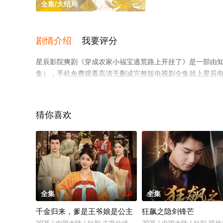
全集/大结局
剧情介绍
我要评分
星辰影院爽剧《穿成农家小福宝逃荒路上开挂了》是一部由
集），手机免费观看高清无删减完整版电视剧全集就上星辰
猜你喜欢
全集
9.0
全集
千金归来，爹是王爷娘是公主
狂飙之隐剑锋芒