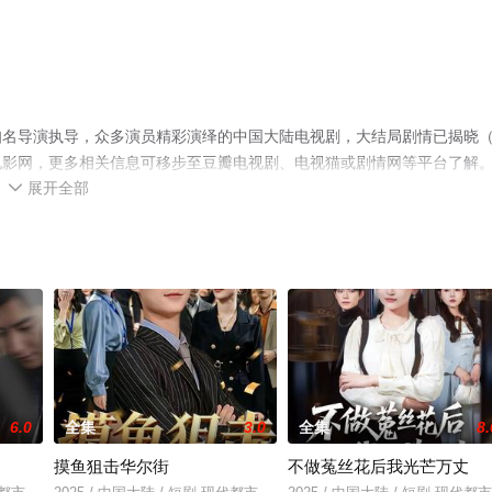
知名导演执导，众多演员精彩演绎的中国大陆电视剧，大结局剧情已揭晓
电影网，更多相关信息可移步至豆瓣电视剧、电视猫或剧情网等平台了解
展开全部

6.0
全集
3.0
全集
8.
摸鱼狙击华尔街
不做菟丝花后我光芒万丈