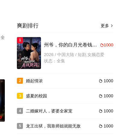
爽剧排行
更多

（全
1
。
州爷，你的白月光卷钱跑路了
1000

2026 / 中国大陆 / 短剧,女频恋爱
状态：全集
婚起情浓
1000
2

盛夏的校园
1000
3

二婚嫁对人，婆婆全家宠
1000
4

0
龙王出狱，我靠师姐就能无敌
1000
5
