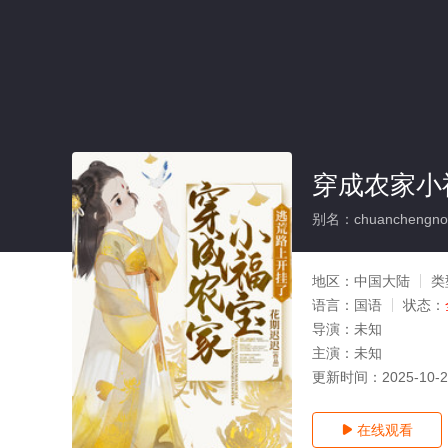
穿成农家小
别名：chuanchengnongj
地区：
中国大陆
类
语言：
国语
状态：
导演：
未知
主演：
未知
更新时间：
2025-10-
在线观看
