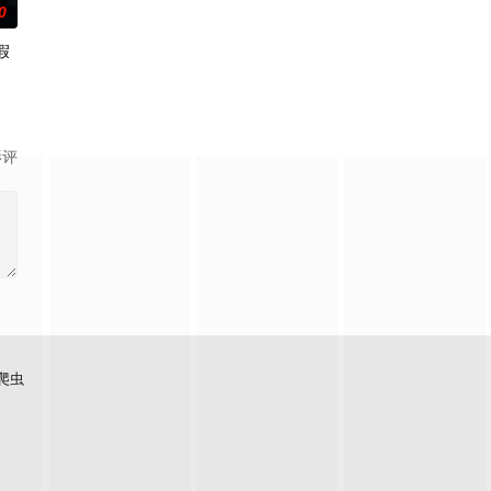
0
假
隽
影评
爬虫