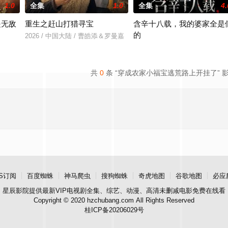
1.0
全集
1.0
全集
4.
是无敌
重生之赶山打猎寻宝
含辛十八载，我的婆家全是
的
2026 / 中国大陆 / 曹皓添＆罗曼嘉
＆张亚迪
2026 / 中国大陆 / 张耀尹＆伍京
共
0
条 “穿成农家小福宝逃荒路上开挂了” 
S订阅
百度蜘蛛
神马爬虫
搜狗蜘蛛
奇虎地图
谷歌地图
必应
星辰影院
提供最新VIP电视剧全集、综艺、动漫、高清未删减电影免费在线看
Copyright © 2020 hzchubang.com All Rights Reserved
桂ICP备20206029号