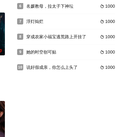
名媛教母，拉太子下神坛
1000
6

浮灯灿烂
1000
7

穿成农家小福宝逃荒路上开挂了
1000
8

0
她的时空创可贴
1000
9

说好假成亲，你怎么上头了
1000
10
