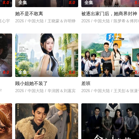
8.0
全集
8.0
全集
5.
她不是不敢离
被逐出家门后，她商界封神
＆汪心宇
2026 / 中国大陆 / 王晓蒙＆许明铮
2026 / 中国大陆 / 陈梦希＆傅邦
9.0
全集
8.0
全集
5.
顾小姐她不装了
差班
宇
2026 / 中国大陆 / 辛润茜＆刘蕙宾
2026 / 中国大陆 / 王关彭＆张潇