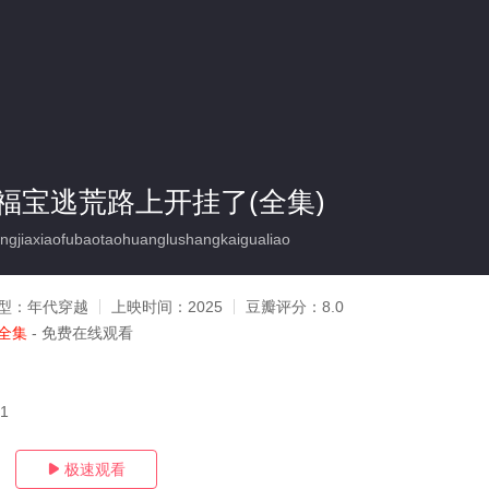
福宝逃荒路上开挂了(全集)
iaxiaofubaotaohuanglushangkaigualiao
型：
年代穿越
上映时间：
2025
豆瓣评分：
8.0
全集
- 免费在线观看
21
极速观看
