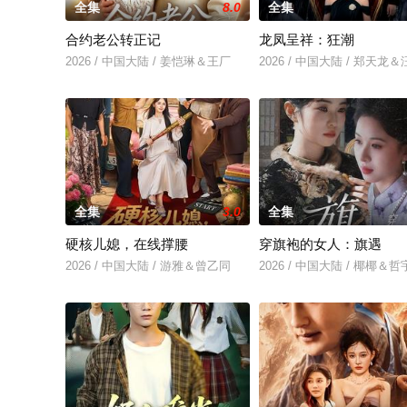
全集
8.0
全集
合约老公转正记
龙凤呈祥：狂潮
2026 / 中国大陆 / 姜恺琳＆王厂
2026 / 中国大陆 / 郑天龙
全集
3.0
全集
硬核儿媳，在线撑腰
穿旗袍的女人：旗遇
2026 / 中国大陆 / 游雅＆曾乙同
2026 / 中国大陆 / 椰椰＆哲