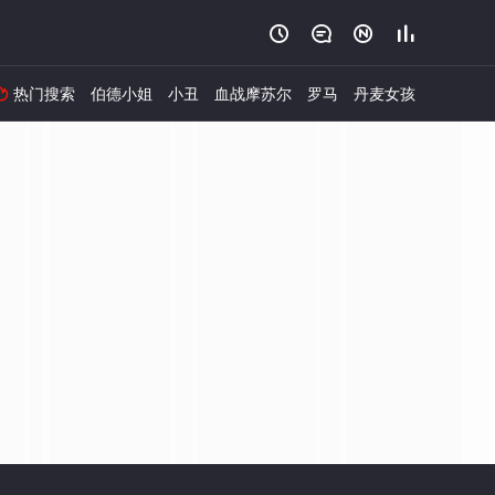




热门搜索
伯德小姐
小丑
血战摩苏尔
罗马
丹麦女孩
