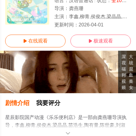
语言：
汉语普通话
状态：
全10集
- 
导演：
龚燕珊
主演：
李鑫,柳青,侯俊杰,梁晶晶,苗浩生,陶有量,陈世豪,刘淑媛,冯靖
1-10全集/大结局
更新时间：
2026-04-01
在线观看
极速观看


剧情介绍
我要评分
星辰影院国产动漫《乐乐便利店》是一部由龚燕珊导演执
导，李鑫,柳青,侯俊杰,梁晶晶,苗浩生,陶有量,陈世豪,刘淑
媛,冯靖乔,龚燕珊,楚晴,李雨,汪一凡,钱思彤,陈楚贤,谢锡平,
