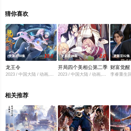
顾逸骏,孙润霖,江咸鱼,马饭团,彭海洋,刘依灵,王锐恩,蔡理
铎,杨泽卿,黄雪菲,钟倩莹,冯钦忠,夏普杰,肖慧霞等演员精彩
猜你喜欢
演绎的中国大陆动漫，大结局剧情已揭晓（1-10全集），
手机免费观看高清无删减完整版动漫全集就上星辰电影
网，更多相关信息可移步至豆瓣动漫、电视猫或剧情网等
平台了解。
10.0
2.0
更新至88集
更新至74集
更新至82集
龙王令
开局四个美相公第二季
财富觉醒
2023 / 中国大陆 / 动画,国产动漫
2023 / 中国大陆 / 动画,国产动漫
李睿重生
相关推荐