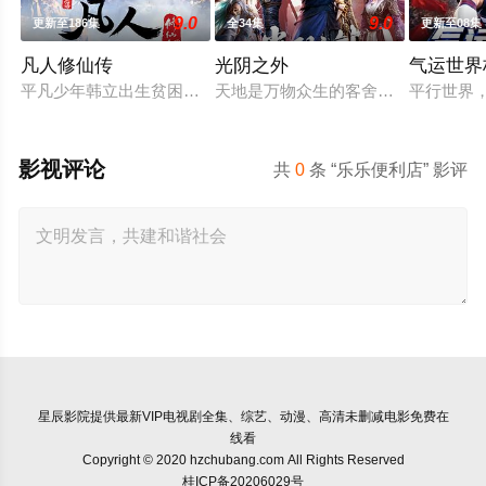
9.0
9.0
更新至186集
全34集
更新至08集
凡人修仙传
光阴之外
气运世界
平凡少年韩立出生贫困，为了让家人过上更好的生活，自愿前去
天地是万物众生的客舍，光阴是古往
平行世界
影视评论
共
0
条 “乐乐便利店” 影评
星辰影院
提供最新VIP电视剧全集、综艺、动漫、高清未删减电影免费在
线看
Copyright © 2020 hzchubang.com All Rights Reserved
桂ICP备20206029号