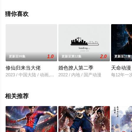
漫全集就上星辰电影网，更多相关信息可移步至豆瓣动
漫、电视猫或剧情网等平台了解。
猜你喜欢
1.0
2.0
更新至99集
更新至第12集
更新至11集
修仙归来当大佬
婚色撩人第二季
天命动漫
2023 / 中国大陆 / 动画,国产动漫
2022 / 内地 / 国产动漫
每12年
相关推荐