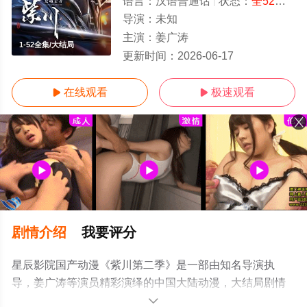
语言：
汉语普通话
状态：
全52集
- 
导演：
未知
主演：
姜广涛
1-52全集/大结局
更新时间：
2026-06-17
在线观看
极速观看


剧情介绍
我要评分
星辰影院国产动漫《紫川第二季》是一部由知名导演执
导，姜广涛等演员精彩演绎的中国大陆动漫，大结局剧情
已揭晓（1-52全集），手机免费观看高清无删减完整版动
