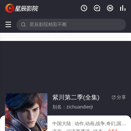






紫川第二季(全集)
分享

别名：zichuandierji
中国大陆
动作,动画,战争,奇幻,国产动漫