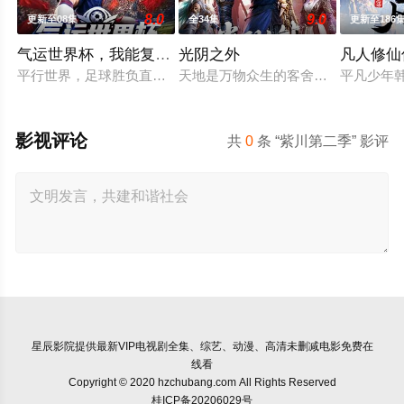
8.0
9.0
更新至08集
全34集
更新至186
气运世界杯，我能复制所有球星技能
光阴之外
凡人修仙
平行世界，足球胜负直接绑定国运。Z国连年战败，国运衰微，民
天地是万物众生的客舍，光阴是古往
平凡少年
影视评论
共
0
条 “紫川第二季” 影评
星辰影院
提供最新VIP电视剧全集、综艺、动漫、高清未删减电影免费在
线看
Copyright © 2020 hzchubang.com All Rights Reserved
桂ICP备20206029号