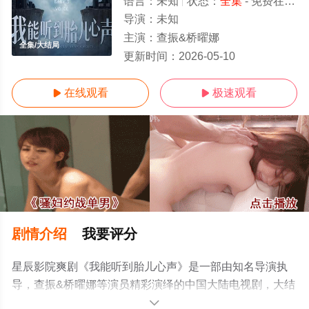
语言：
未知
状态：
全集
- 免费在线观看
导演：
未知
主演：
查振&桥曜娜
全集/大结局
更新时间：
2026-05-10
在线观看
极速观看


剧情介绍
我要评分
星辰影院爽剧《我能听到胎儿心声》是一部由知名导演执
导，查振&桥曜娜等演员精彩演绎的中国大陆电视剧，大结
局剧情已揭晓（全集），手机免费观看高清无删减完整版
