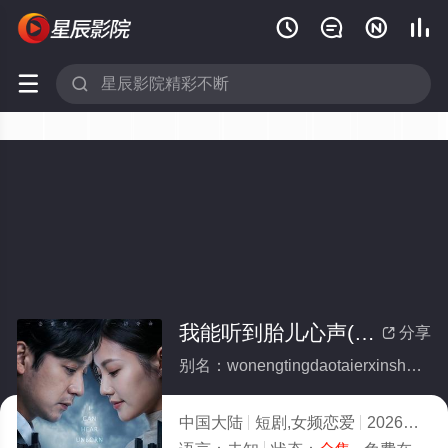






我能听到胎儿心声(全集)
分享

别名：wonengtingdaotaierxinsheng
中国大陆
短剧,女频恋爱
2026
1.0