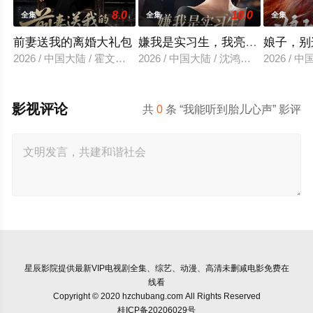
8.0
10.0
全集
全集
全集
前妻送我的离婚大礼包
嫌我是实习生，我亮出老板身份
娘子，别
2026 / 中国大陆 / 霍文琦＆雷小米
2026 / 中国大陆 / 沈鸿运＆刘亚倩
2026 / 
影视评论
共
0
条 “我能听到胎儿心声” 影评
星辰影院
提供最新VIP电视剧全集、综艺、动漫、高清未删减电影免费在
线看
Copyright © 2020 hzchubang.com All Rights Reserved
桂ICP备20206029号