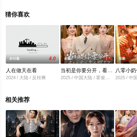
电视剧全集就上星辰电影网，更多相关信息可移步至豆瓣
电视剧、电视猫或剧情网等平台了解。
猜你喜欢
4.0
5.0
全42集
全集
全集
人在做天在看
当初是你要分开，看到遗产怎么
八零小奶
2024 / 大陆 / 反转爽
2025 / 中国大陆 / 霍俊全＆金珊＆曹
2025 / 
相关推荐